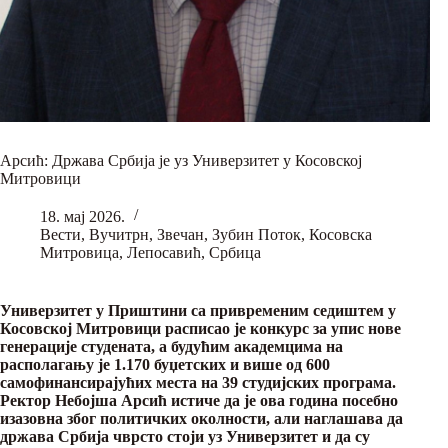
Арсић: Држава Србија је уз Универзитет у Косовској
Митровици
18. мај 2026.
Вести
,
Вучитрн
,
Звечан
,
Зубин Поток
,
Косовска
Митровица
,
Лепосавић
,
Србица
Универзитет у Приштини са привременим седиштем у
Косовској Митровици расписао је конкурс за упис нове
генерације студената, а будућим академцима на
располагању је 1.170 буџетских и више од 600
самофинансирајућих места на 39 студијских програма.
Ректор Небојша Арсић истиче да је ова година посебно
изазовна због политичких околности, али наглашава да
држава Србија чврсто стоји уз Универзитет и да су