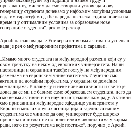
управо захваљујући тој подршци и нашем труду и
прегалаштву, мислим да смо створили услове да и ову
генерацију студената дочекамо у најбољим могућим условима
и да им гарантујемо да ће наредна школска година почети на
време и у оптималним условима за образовање нове
генерације студената“, рекао је ректор.
Арсић наглашава да је Универзитет веома активан и успешан
када је реч о међународним пројектима и сарадњи.
„Имамо много студената на међународној размени који су у
овом тренутку на неком од европских универзитета. Наши
наставници и сарадници такође гостују на међународним
разменама на европским универзитетима. Изузетно смо
активни на домаћим пројектима, у сарадњи са домаћим
компанијама. У плану су и неке нове активности и све то је
доказ да се ми не бавимо само образовањем студената, него да
смо веома активни и на научно-истраживачком раду. Активни
смо припадници међународне заједнице универзитета у
Европи и многих других асоцијација и заједно са нашим
студентима све чинимо да овај универзитет буде широко
препознат и познат не по политичким околностима у којима
ради, него по резултатима које постиже“, поручио је Арсић.