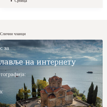
Србица
Слични чланци