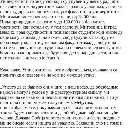
Универзитет и то знају сви који су упућени у његов рад, што
нас све чини конкурентним када се ради о условима, уз ниске
цене студирања у односу на друге факултете и универзитете.
Ми имамо заиста конкурентне цене, од 18.000 на
Пољопривредном факултету до 100.000 на Факултету
уметности, сви остали су у том распону. Митровица је град
младих, град будућности и позивам све студенте који мисле да
овде могу са нама да, да кажем, своју будућност заснују на
образовању које стичу на нашим факултетима, да дођу и да
прате услове уписа и студирања на нашем универзитету и ми
ћемо их радо примити да буду наш део у наредне четири или
пет година“, истакао је Арсић.
Како каже, Универзитет се, осим образовањем, суочава и са
политичким изазовима на које не може да утиче.
„Уместо да се бавимо оним што је наш посао, да обезбедимо
најбоље могуће услове у инфраструктурном смислу, ми
морамо да се бавимо и неким политичким питањима, а то је
нешто на шта не можемо да утичемо. Међутим,
прилагођавамо се, покушавамо да у свим овим околностима
заиста будемо конкурентни и да обезбедимо најбоље могуће
услове. Држава Србија чврсто стоји иза нас и без те подршке
ми не бисмо могли ништа да урадимо. Захвални смо на томе и