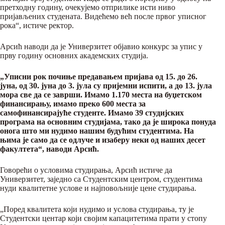
претходну годину, очекујемо отприлике исти ниво
пријављених студената. Видећемо већ после првог уписног
рока“, истиче ректор.
Арсић наводи да је Универзитет објавио конкурс за упис у
прву годину основних академских студија.
„Уписни рок почиње предавањем пријава од 15. до 26.
јуна, од 30. јуна до 3. јула су пријемни испити, а до 13. јула
мора све да се заврши. Имамо 1.170 места на буџетском
финансирању, имамо преко 600 места за
самофинансирајуће студенте. Имамо 39 студијских
програма на основним студијама, тако да је широка понуда
онога што ми нудимо нашим будућим студентима. На
њима је само да се одлуче и изаберу неки од наших десет
факултета“, наводи Арсић.
Говорећи о условима студирања, Арсић истиче да
Универзитет, заједно са Студентским центром, студентима
нуди квалитетне услове и најповољније цене студирања.
„Поред квалитета који нудимо и услова студирања, ту је
Студентски центар који својим капацитетима прати у стопу