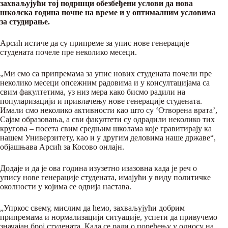
захваљујући тој подршци обезбеђени услови да нова
школска година почне на време и у оптималним условима
за студирање.
Арсић истиче да су припреме за упис нове генерације
студената почеле пре неколико месеци.
„Ми смо са припремама за упис нових студената почели пре
неколико месеци опсежним радовима и у консултацијама са
свим факултетима, уз низ мера како бисмо радили на
популаризацији и привлачењу нове генерације студената.
Имали смо неколико активности као што су ‘Отворена врата’,
Сајам образовања, а сви факултети су одрадили неколико тих
кругова – посета свим средњим школама које гравитирају ка
нашем Универзитету, као и у другим деловима наше државе“,
објашњава Арсић за Косово онлајн.
Додаје и да је ова година изузетно изазовна када је реч о
упису нове генерације студената, имајући у виду политичке
околности у којима се одвија настава.
„Упркос свему, мислим да ћемо, захваљујући добрим
припремама и нормализацији ситуације, успети да привучемо
значајан број студената. Када се ради о поређењу у односу на