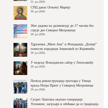
31. јул 2026.
СПЦ данас Огњену Марију
30. јул 2026.
Због радова на далеководу до 17 часова без
струје део Северне Митровице
29. јул 2026.
Удружење „Мати Ана“ и Фондација „Делије“
помогли породици Јовановић из Кијевчића
29. јул 2026.
У недељу Илиндански сабор у Лепосавићу
29. јул 2026.
Почела реконструкција тротоара у Улици
краља Петра Првог у Северној Митровици
29. јул 2026.
Сусрет Лештана окупио генерације:
Успомене, загрљаји и обећање да се традиција