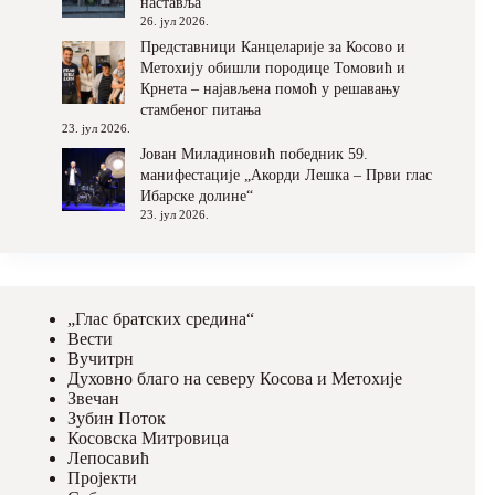
наставља
26. јул 2026.
Представници Канцеларије за Косово и
Метохију обишли породице Томовић и
Крнета – најављена помоћ у решавању
стамбеног питања
23. јул 2026.
Јован Миладиновић победник 59.
манифестације „Акорди Лешка – Први глас
Ибарске долине“
23. јул 2026.
„Глас братских средина“
Вести
Вучитрн
Духовно благо на северу Косова и Метохије
Звечан
Зубин Поток
Косовска Митровица
Лепосавић
Пројекти