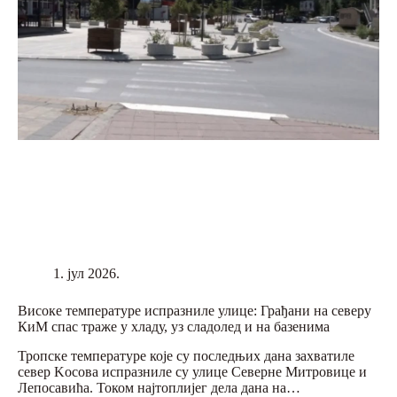
1. јул 2026.
Високе температуре испразниле улице: Грађани на северу
КиМ спас траже у хладу, уз сладолед и на базенима
Тропске температуре које су последњих дана захватиле
север Kосова испразниле су улице Северне Митровице и
Лепосавића. Током најтоплијег дела дана на…