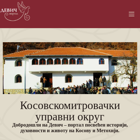
Косовскомитровачки
управни округ
Добродошли на Девич – портал посвећен историји,
духовности и животу на Косову и Метохији.