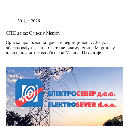
30. јул 2026.
СПЦ данас Огњену Марију
Српска православна црква и верници данас, 30. јула,
обележавају празник Свете великомученице Марине, у
народу познатије као Огњена Марија. Иако није…