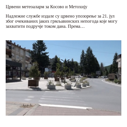
Црвени метеоаларм за Косово и Метохију
Надлежне службе издале су црвено упозорење за 21. јул
због очекиваних јаких грмљавинских непогода које могу
захватити подручје током дана. Према…