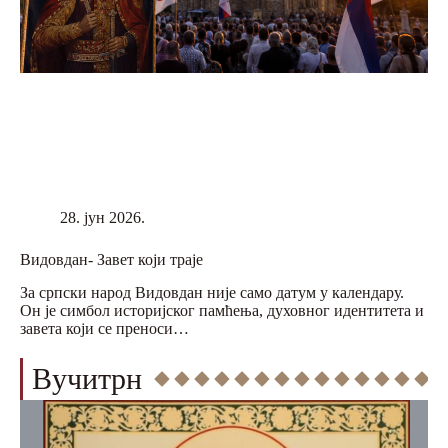
28. јун 2026.
Видовдан- Завет који траје
За српски народ Видовдан није само датум у календару.
Он је симбол историјског памћења, духовног идентитета и
завета који се преноси…
Вучитрн