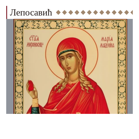
Лепосавић