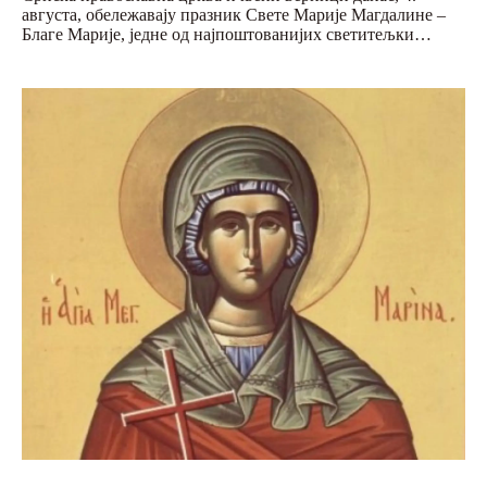
августа, обележавају празник Свете Марије Магдалине –
Благе Марије, једне од најпоштованијих светитељки…