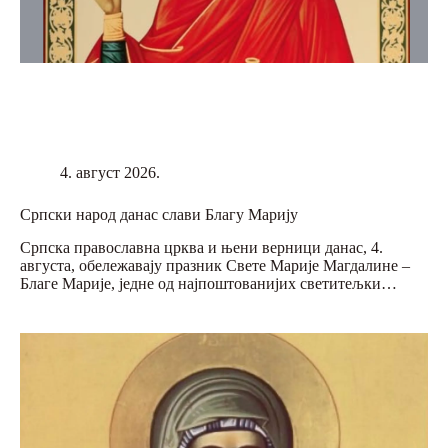
4. август 2026.
Српски народ данас слави Благу Марију
Српска православна црква и њени верници данас, 4.
августа, обележавају празник Свете Марије Магдалине –
Благе Марије, једне од најпоштованијих светитељки…