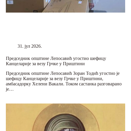
31. јул 2026.
Председник општине Лепосавић угостио шефицу
Канцеларије за везу Грчке у Приштини
Председник општине Лепосавић Зоран Тодић угостио јe
шефицу Канцеларије за везу Грчке у Приштини,
амбасадорку Хелени Вакали. Током састанка разговарано
је…