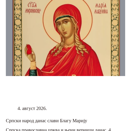
4. август 2026.
Српски народ данас слави Благу Марију
Српска православна црква и њени верници данас, 4.