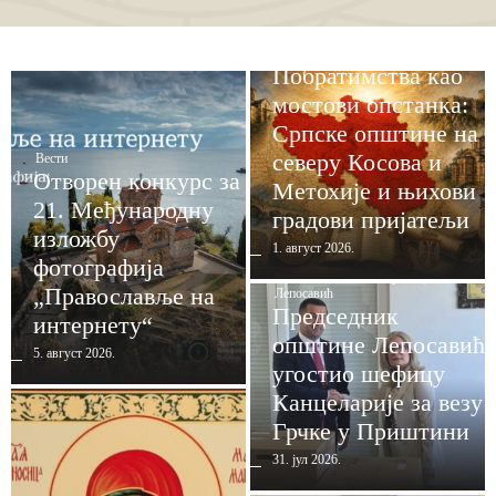
„Глас братских средина“
,
Вести
,
Пројекти
Побратимства као
мостови опстанка:
Српске општине на
северу Косова и
Вести
Отворен конкурс за
Метохије и њихови
21. Међународну
градови пријатељи
изложбу
1. август 2026.
фотографија
Вести
,
Косовска Митровица
,
„Православље на
Лепосавић
Председник
интернету“
општине Лепосавић
5. август 2026.
угостио шефицу
Канцеларије за везу
Грчке у Приштини
31. јул 2026.