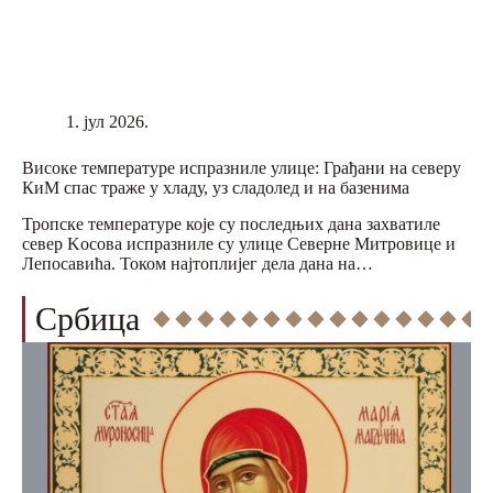
1. јул 2026.
Високе температуре испразниле улице: Грађани на северу
КиМ спас траже у хладу, уз сладолед и на базенима
Тропске температуре које су последњих дана захватиле
север Kосова испразниле су улице Северне Митровице и
Лепосавића. Током најтоплијег дела дана на…
Србица