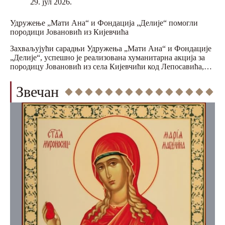
29. јул 2026.
Удружење „Мати Ана“ и Фондација „Делије“ помогли
породици Јовановић из Кијевчића
Захваљујући сарадњи Удружења „Мати Ана“ и Фондације
„Делије“, успешно је реализована хуманитарна акција за
породицу Јовановић из села Кијевчићи код Лепосавића,…
Звечан