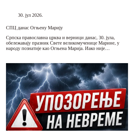
30. јул 2026.
СПЦ данас Огњену Марију
Српска православна црква и верници данас, 30. јула,
обележавају празник Свете великомученице Марине, у
народу познатије као Огњена Марија. Иако није…