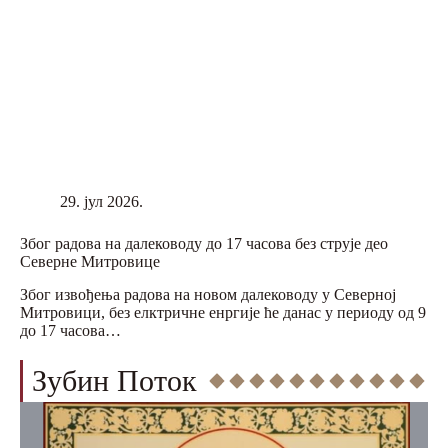
29. јул 2026.
Због радова на далеководу до 17 часова без струје део
Северне Митровице
Због извођења радова на новом далеководу у Северној
Митровици, без елктричне енргије ће данас у периоду од 9
до 17 часова…
Зубин Поток