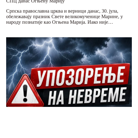
СПЦ данас Огњену Марију
Српска православна црква и верници данас, 30. јула,
обележавају празник Свете великомученице Марине, у
народу познатије као Огњена Марија. Иако није…