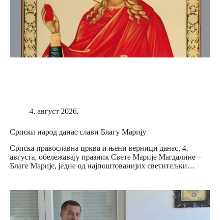
4. август 2026.
Српски народ данас слави Благу Марију
Српска православна црква и њени верници данас, 4.
августа, обележавају празник Свете Марије Магдалине –
Благе Марије, једне од најпоштованијих светитељки…