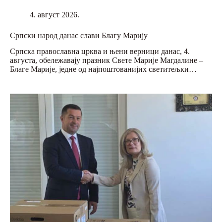
4. август 2026.
Српски народ данас слави Благу Марију
Српска православна црква и њени верници данас, 4.
августа, обележавају празник Свете Марије Магдалине –
Благе Марије, једне од најпоштованијих светитељки…