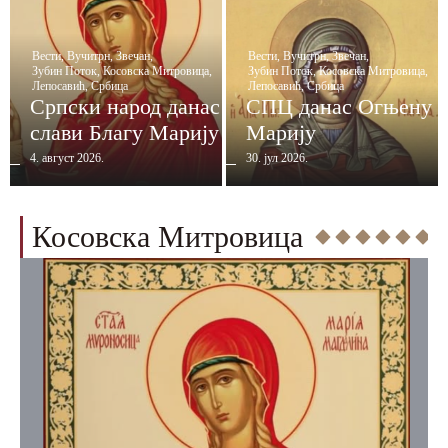
Вести
,
Вучитрн
,
Звечан
,
Вести
,
Вучитрн
,
Звечан
,
Зубин Поток
,
Косовска Митровица
,
Зубин Поток
,
Косовска Митровица
,
Лепосавић
,
Србица
Лепосавић
,
Србица
Српски народ данас
СПЦ данас Огњену
слави Благу Марију
Марију
4. август 2026.
30. јул 2026.
Косовска Митровица