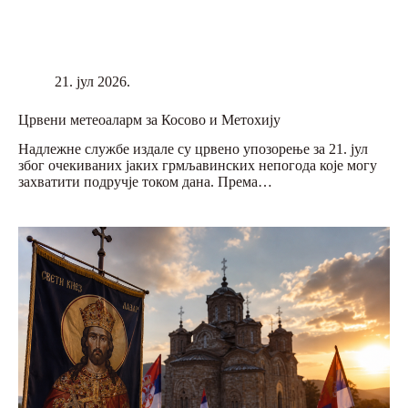
21. јул 2026.
Црвени метеоаларм за Косово и Метохију
Надлежне службе издале су црвено упозорење за 21. јул
због очекиваних јаких грмљавинских непогода које могу
захватити подручје током дана. Према…