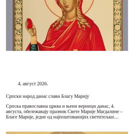
4. август 2026.
Српски народ данас слави Благу Марију
Српска православна црква и њени верници данас, 4.
августа, обележавају празник Свете Марије Магдалине –
Благе Марије, једне од најпоштованијих светитељки…