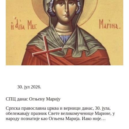
30. јул 2026.
СПЦ данас Огњену Марију
Српска православна црква и верници данас, 30. јула,
обележавају празник Свете великомученице Марине, у
народу познатије као Огњена Марија. Иако није…