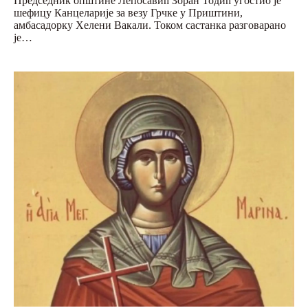
Председник општине Лепосавић Зоран Тодић угостио јe
шефицу Канцеларије за везу Грчке у Приштини,
амбасадорку Хелени Вакали. Током састанка разговарано
је…