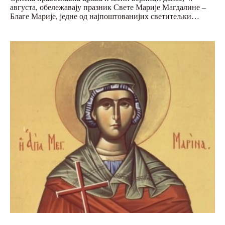
августа, обележавају празник Свете Марије Магдалине –
Благе Марије, једне од најпоштованијих светитељки…