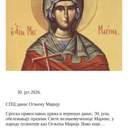
30. јул 2026.
СПЦ данас Огњену Марију
Српска православна црква и верници данас, 30. јула,
обележавају празник Свете великомученице Марине, у
народу познатије као Огњена Марија. Иако није…