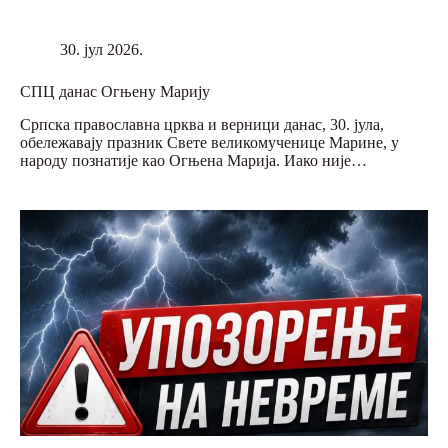
30. јул 2026.
СПЦ данас Огњену Марију
Српска православна црква и верници данас, 30. јула,
обележавају празник Свете великомученице Марине, у
народу познатије као Огњена Марија. Иако није…