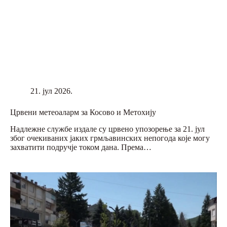
21. јул 2026.
Црвени метеоаларм за Косово и Метохију
Надлежне службе издале су црвено упозорење за 21. јул
због очекиваних јаких грмљавинских непогода које могу
захватити подручје током дана. Према…