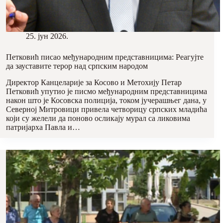
25. јун 2026.
Петковић писао међународним представницима: Реагујте
да зауставите терор над српским народом
Директор Канцеларије за Косово и Метохију Петар
Петковић упутио је писмо међународним представницима
након што је Косовска полиција, током јучерашњег дана, у
Северној Митровици привела четворицу српских младића
који су желели да поново осликају мурал са ликовима
патријарха Павла и…