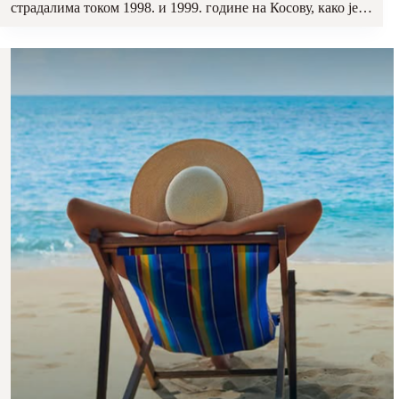
страдалима током 1998. и 1999. године на Косову, како је…