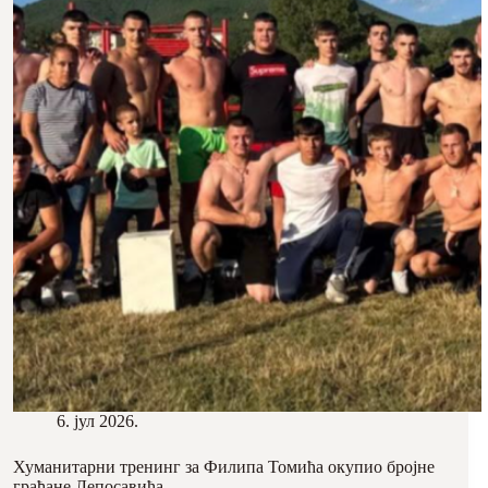
6. јул 2026.
Хуманитарни тренинг за Филипа Томића окупио бројне
грађане Лепосавића