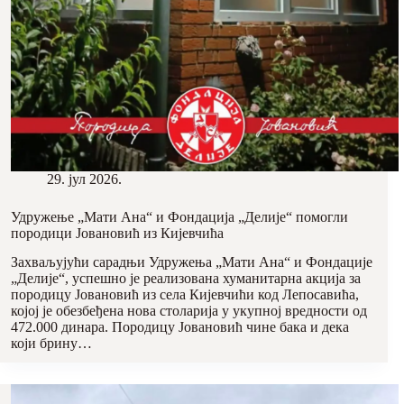
29. јул 2026.
Удружење „Мати Ана“ и Фондација „Делије“ помогли
породици Јовановић из Кијевчића
Захваљујући сарадњи Удружења „Мати Ана“ и Фондације
„Делије“, успешно је реализована хуманитарна акција за
породицу Јовановић из села Кијевчићи код Лепосавића,
којој је обезбеђена нова столарија у укупној вредности од
472.000 динара. Породицу Јовановић чине бака и дека
који брину…