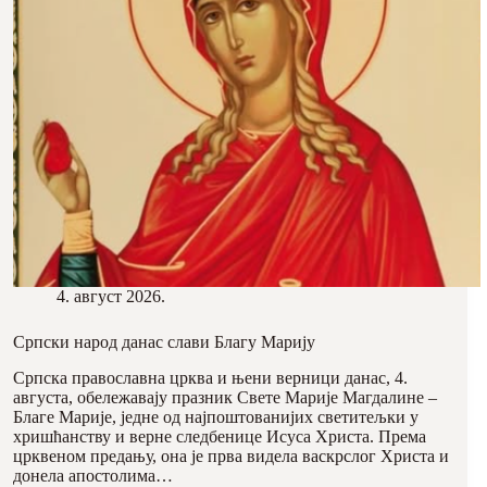
4. август 2026.
Српски народ данас слави Благу Марију
Српска православна црква и њени верници данас, 4.
августа, обележавају празник Свете Марије Магдалине –
Благе Марије, једне од најпоштованијих светитељки у
хришћанству и верне следбенице Исуса Христа. Према
црквеном предању, она је прва видела васкрслог Христа и
донела апостолима…