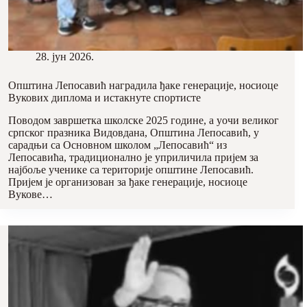
28. јун 2026.
Општина Лепосавић наградила ђаке генерације, носиоце
Вукових диплома и истакнуте спортисте
Поводом завршетка школске 2025 године, а уочи великог
српског празника Видовдана, Општина Лепосавић, у
сарадњи са Основном школом „Лепосавић“ из
Лепосавића, традиционално је уприличила пријем за
најбоље ученике са територије општине Лепосавић.
Пријем је организован за ђаке генерације, носиоце
Вукове…