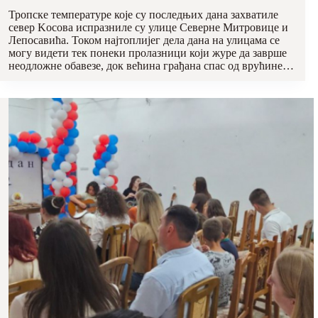
Тропске температуре које су последњих дана захватиле
север Kосова испразниле су улице Северне Митровице и
Лепосавића. Током најтоплијег дела дана на улицама се
могу видети тек понеки пролазници који журе да заврше
неодложне обавезе, док већина грађана спас од врућине…