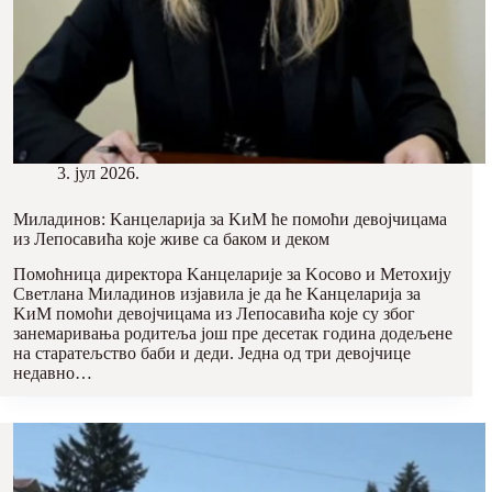
3. јул 2026.
Миладинов: Kанцеларија за KиМ ће помоћи девојчицама
из Лепосавића које живе са баком и деком
Помоћница директора Kанцеларије за Kосово и Метохију
Светлана Миладинов изјавила је да ће Kанцеларија за
KиМ помоћи девојчицама из Лепосавића које су због
занемаривања родитеља још пре десетак година додељене
на старатељство баби и деди. Једна од три девојчице
недавно…