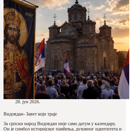
28. јун 2026.
Видовдан- Завет који траје
За српски народ Видовдан није само датум у календару.
Он је симбол историјског памћења, духовног идентитета и