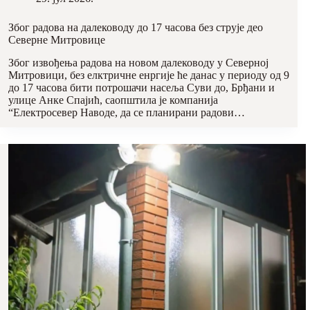
Због радова на далеководу до 17 часова без струје део
Северне Митровице
Због извођења радова на новом далеководу у Северној
Митровици, без елктричне енргије ће данас у периоду од 9
до 17 часова бити потрошачи насеља Суви до, Брђани и
улице Анке Спајић, саопштила је компанија
“Електросевер Наводе, да се планирани радови…