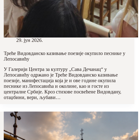
29. јун 2026.
Треће Видовданско казивање поезије окупило песнике у
Лепосавићу
У Галерији Центра за културу „Сава Дечанац“ у
Лепосавићу одржано је Треће Видовданско казивање
поезије, манифестација која је и ове године окупила
песнике из Лепосавића и околине, као и госте из
централне Србије. Кроз стихове посвећене Видовдану,
отаџбини, вери, љубави…