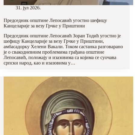
31. јул 2026.
Председник општине Лепосавић угостио шефицу
Канцеларије за везу Грчке у Приштини
Председник општине Лепосавић Зоран Тодић угостио јe
шефицу Канцеларије за везу Грчке у Приштини,
амбасадорку Хелени Вакали. Током састанка разговарано
је о свакодневним проблемима грађана општине
Лепосавић, положају и изазовима са којима се суочава
српски народ, као и изазовима у…