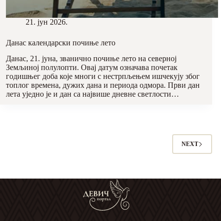
21. јун 2026.
Данас календарски почиње лето
Данас, 21. јуна, званично почиње лето на северној
Земљиној полулопти. Овај датум означава почетак
годишњег доба које многи с нестрпљењем ишчекују због
топлог времена, дужих дана и периода одмора. Први дан
лета уједно је и дан са највише дневне светлости…
NEXT