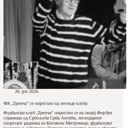
26. јун 2026.
ФК „Трепча“ се опростио од легенде клуба
Фудбалски клуб „Трепча“ опростио се na својој Фејсбук
страници од Србољуба Срба Антића, легендарног
спортског радника из Косовске Митровице, фудбалског