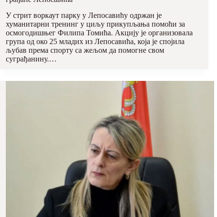
У стрит воркаут парку у Лепосавићу одржан је
хуманитарни тренинг у циљу прикупљања помоћи за
осмогодишњег Филипа Томића. Акцију је организовала
група од око 25 младих из Лепосавића, која је спојила
љубав према спорту са жељом да помогне свом
суграђанину.…