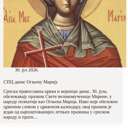
30. јул 2026.
СПЦ данас Огњену Марију
Српска православна црква и верници данас, 30. јула,
обележавају празник Свете великомученице Марине, у
народу познатије као Огњена Марија. Иако није обележен
црвеним словом у црквеном календару, овај празник је
један од најпоштованијих летњих празника у српском
народу и прати…