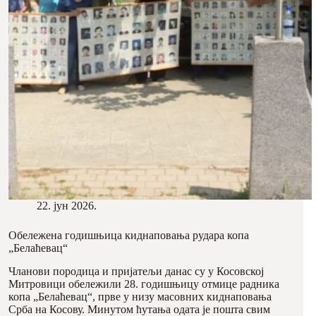
22. јун 2026.
Обележена годишњица киднаповања рудара копа
„Белаћевац“
Чланови породица и пријатељи данас су у Косовској
Митровици обележили 28. годишњицу отмице радника
копа „Белаћевац“, прве у низу масовних киднаповања
Срба на Косову. Минутом ћутања одата је пошта свим