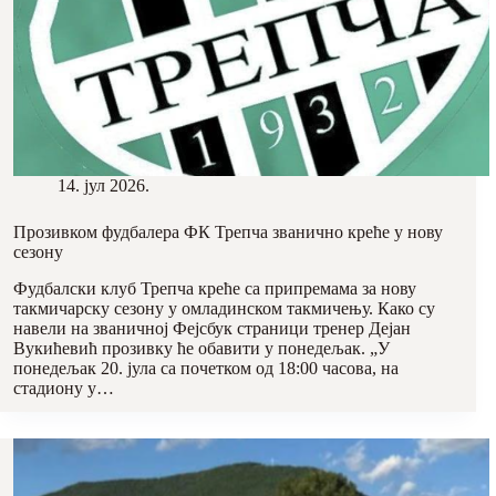
14. јул 2026.
Прозивком фудбалера ФК Трепча званично креће у нову
сезону
Фудбалски клуб Трепча креће са припремама за нову
такмичарску сезону у омладинском такмичењу. Како су
навели на званичној Фејсбук страници тренер Дејан
Вукићевић прозивку ће обавити у понедељак. „У
понедељак 20. јула са почетком од 18:00 часова, на
стадиону у…