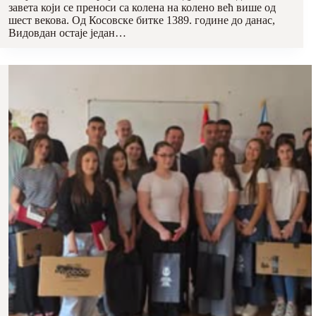
завета који се преноси са колена на колено већ више од
шест векова. Од Косовске битке 1389. године до данас,
Видовдан остаје један…