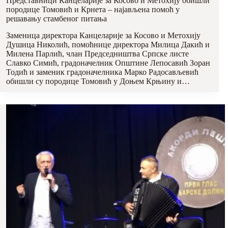
Представници Канцеларије за Косово и Метохију обишли
породице Томовић и Крнета – најављена помоћ у
решавању стамбеног питања
Заменица директора Канцеларије за Косово и Метохију
Душица Николић, помоћнице директора Милица Дакић и
Милена Парлић, члан Председништва Српске листе
Славко Симић, градоначелник Општине Лепосавић Зоран
Тодић и заменик градоначелника Марко Радосављевић
обишли су породице Томовић у Доњем Крњину и…