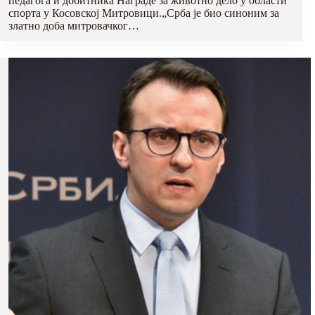
педагога и добитника Награде за животно дело у области
спорта у Косовској Митровици.„Срба је био синоним за
златно доба митровачког…