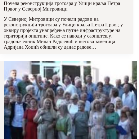
Почела реконструкција тротоара у Улици краља Петра
Првог у Северној Митровици
У Северној Митровици су почели радови на
реконструкцији тротоара у Улици краља Петра Првог, у
оквиру пројекта унапређења путне инфраструктуре на
територији општине. Како се наводи у саопштењу,
градоначелник Милан Радојевић и његова заменица
Адријана Хоџић обишли су данас радове…