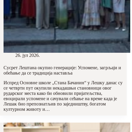
26. јул 2026.
Сусрет Лештана окупио генерације: Успомене, загрљаји и
обећање да се традиција наставља
Испред Основне школе „Стана Бачанин“ у Лешку данас су
се четврти пут окупили некадашњи становници овог
рударског места како би обновили пријатељства,
евоцирали успомене и сачували сећање на време када је
Лешак био препознатљив по заједништву, богатом
културном животу и…