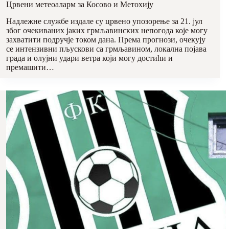
Црвени метеоаларм за Косово и Метохију
Надлежне службе издале су црвено упозорење за 21. јул
због очекиваних јаких грмљавинских непогода које могу
захватити подручје током дана. Према прогнози, очекују
се интензивни пљускови са грмљавином, локална појава
града и олујни удари ветра који могу достићи и
премашити…