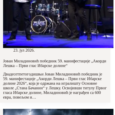
23. јул 2026.
Јован Миладиновић победник 59. манифестације „Акорди
Лешка – Први глас Ибарске долине“
Двадесетпетогодишњи Јован Миладиновић победник је
59. манифестације „Акорди Лешка – Први глас Ибарске
долине 2026“, која је одржана на игралишту Основне
школе „Стана Бачанин“ у Лешку. Освојивши титулу Првог
гласа Ибарске долине, Миладиновић је награђен са 600
евра, повељом и…