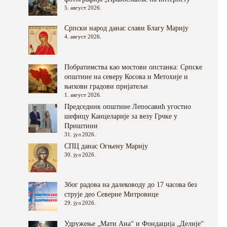
5. август 2026.
Српски народ данас слави Благу Марију
4. август 2026.
Побратимства као мостови опстанка: Српске
општине на северу Косова и Метохије и
њихови градови пријатељи
1. август 2026.
Председник општине Лепосавић угостио
шефицу Канцеларије за везу Грчке у
Приштини
31. јул 2026.
СПЦ данас Огњену Марију
30. јул 2026.
Због радова на далеководу до 17 часова без
струје део Северне Митровице
29. јул 2026.
Удружење „Мати Ана“ и Фондација „Делије“