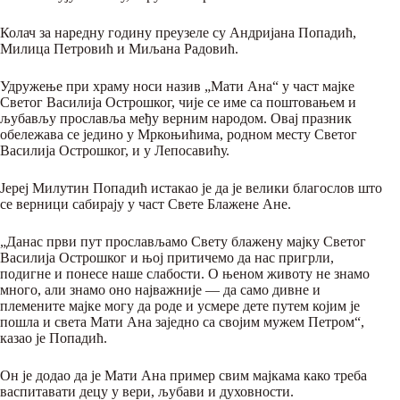
Колач за наредну годину преузеле су Андријана Попадић,
Милица Петровић и Миљана Радовић.
Удружење при храму носи назив „Мати Ана“ у част мајке
Светог Василија Острошког, чије се име са поштовањем и
љубављу прославља међу верним народом. Овај празник
обележава се једино у Мркоњићима, родном месту Светог
Василија Острошког, и у Лепосавићу.
Јереј Милутин Попадић истакао је да је велики благослов што
се верници сабирају у част Свете Блажене Ане.
„Данас први пут прослављамо Свету блажену мајку Светог
Василија Острошког и њој притичемо да нас пригрли,
подигне и понесе наше слабости. О њеном животу не знамо
много, али знамо оно најважније — да само дивне и
племените мајке могу да роде и усмере дете путем којим је
пошла и света Мати Ана заједно са својим мужем Петром“,
казао је Попадић.
Он је додао да је Мати Ана пример свим мајкама како треба
васпитавати децу у вери, љубави и духовности.