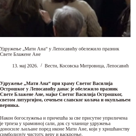
Удружење „Мати Ана“ у Лепосавићу обележило празник
Свете Блажене Ане
13. мај 2026.
Вести
,
Косовска Митровица
,
Лепосавић
Удружење „Мати Ана“ при храму Светог Василија
Острошког у Лепосавићу данас је обележило празник
Свете Блажене Ане, мајке Светог Василија Острошког,
светом литургијом, сечењем славског колача и окупљањем
верника.
Након богослужења и причешћа за све присутне уприличена
је трпеза у храмовној сали, док су чланице удружења
доносиле љиљане поред иконе Мати Ане, који у хришћанству
симболизују чистоту, веру и васкрсење.