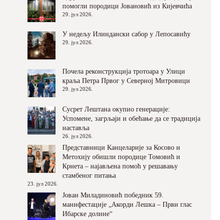
помогли породици Јовановић из Кијевчића
29. јул 2026.
У недељу Илиндански сабор у Лепосавићу
29. јул 2026.
Почела реконструкција тротоара у Улици
краља Петра Првог у Северној Митровици
29. јул 2026.
Сусрет Лештана окупио генерације:
Успомене, загрљаји и обећање да се традиција
наставља
26. јул 2026.
Представници Канцеларије за Косово и
Метохију обишли породице Томовић и
Крнета – најављена помоћ у решавању
стамбеног питања
23. јул 2026.
Јован Миладиновић победник 59.
манифестације „Акорди Лешка – Први глас
Ибарске долине“