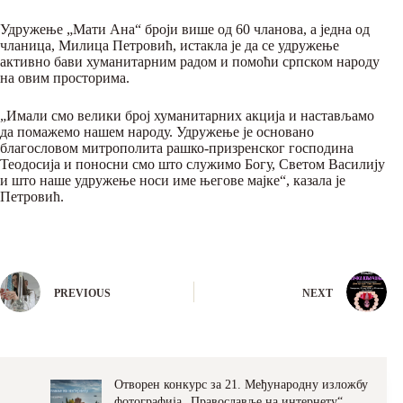
Удружење „Мати Ана“ броји више од 60 чланова, а једна од
чланица, Милица Петровић, истакла је да се удружење
активно бави хуманитарним радом и помоћи српском народу
на овим просторима.
„Имали смо велики број хуманитарних акција и настављамо
да помажемо нашем народу. Удружење је основано
благословом митрополита рашко-призренског господина
Теодосија и поносни смо што служимо Богу, Светом Василију
и што наше удружење носи име његове мајке“, казала је
Петровић.
PREVIOUS
NEXT
Отворен конкурс за 21. Међународну изложбу
фотографија „Православље на интернету“