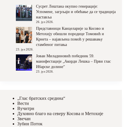
Сусрет Лештана окупио генерације:
Успомене, загрљаји и обећање да се традиција
наставља
26. јул 2026.
Представници Канцеларије за Косово и
Метохију обишли породице Томовић и
Крнета – најављена помоћ у решавању
стамбеног питања
23. јул 2026.
Јован Миладиновић победник 59.
манифестације „Акорди Лешка – Први глас
Ибарске долине“
23. јул 2026.
„Глас братских средина“
Вести
Вучитрн
Духовно благо на северу Косова и Метохије
Звечан
Зубин Поток