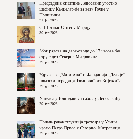
Председник општине Лепосавић угостио
шефицу Канцеларије за везу Грчке у
Приштини
31. јул 2026.
СПЦ данас Огњену Марију
30. јул 2026.
Због радова на далеководу до 17 часова без
струје део Северне Митровице
29. јул 2026.
Удружење „Мати Ана“ и Фондација „Делије“
помогли породици Јовановић из Кијевчића
29. јул 2026.
У недељу Илиндански сабор у Лепосавићу
29. јул 2026.
Почела реконструкција тротоара у Улици
краља Петра Првог у Северној Митровици
29. јул 2026.