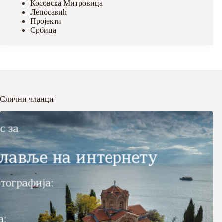
Косовска Митровица
Лепосавић
Пројекти
Србица
Слични чланци