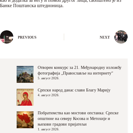
као и додатка за негу и помоћ другог лица, саопштено је из
Банке Поштанска штедионица.
PREVIOUS
NEXT
Отворен конкурс за 21. Међународну изложбу
фотографија „Православље на интернету“
5. август 2026.
Српски народ данас слави Благу Марију
4. август 2026.
Побратимства као мостови опстанка: Српске
општине на северу Косова и Метохије и
њихови градови пријатељи
1. август 2026.