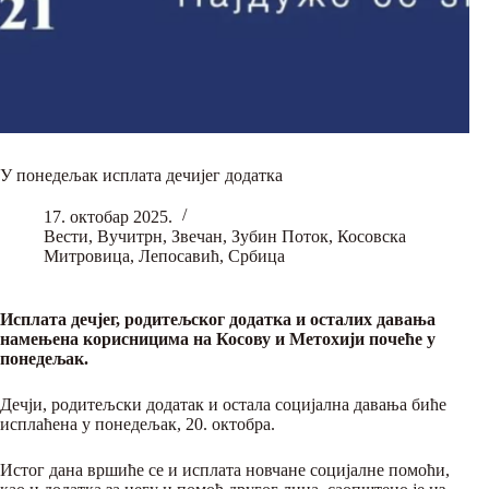
У понедељак исплата дечијег додатка
17. октобар 2025.
Вести
,
Вучитрн
,
Звечан
,
Зубин Поток
,
Косовска
Митровица
,
Лепосавић
,
Србица
Исплата дечјег, родитељског додатка и осталих давања
намењена корисницима на Косову и Метохији почеће у
понедељак.
Дечји, родитељски додатак и остала социјална давања биће
исплаћена у понедељак, 20. октобра.
Истог дана вршиће се и исплата новчане социјалне помоћи,