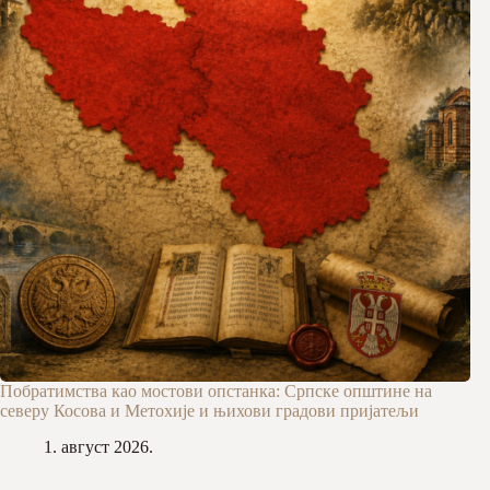
Побратимства као мостови опстанка: Српске општине на
северу Косова и Метохије и њихови градови пријатељи
1. август 2026.