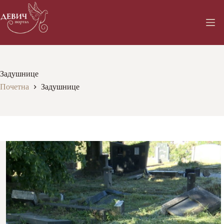
Skip
to
content
Задушнице
Почетна
Задушнице