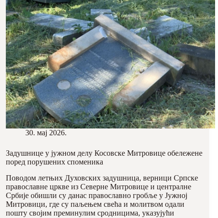
30. мај 2026.
Задушнице у јужном делу Косовске Митровице обележене
поред порушених споменика
Поводом летњих Духовских задушница, верници Српске
православне цркве из Северне Митровице и централне
Србије обишли су данас православно гробље у Јужној
Митровици, где су паљењем свећа и молитвом одали
пошту својим преминулим сродницима, указујући