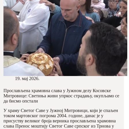
19. мај 2026.
Прослављена храмовна слава у Јужном делу Косовске
Митровице: Светиња живи упркос страдању, окупљамо се
да бисмо опстали
У храму Светог Саве у Јужној Митровици, који је спаљен
током мартовског погрома 2004. године, данас је у
присуству великог броја верника прослављена храмовна
слава Пренос моштију Светог Саве српског из Трнова у