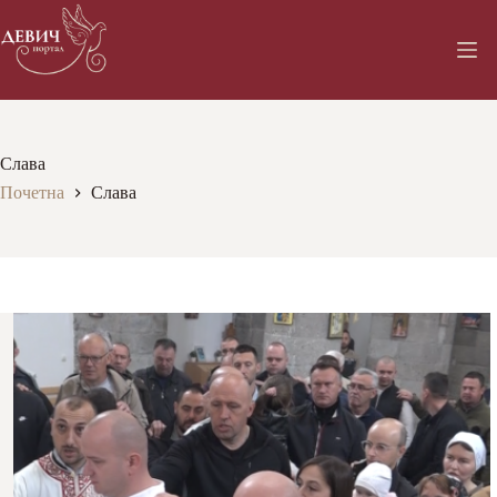
Skip
to
content
Слава
Почетна
Слава