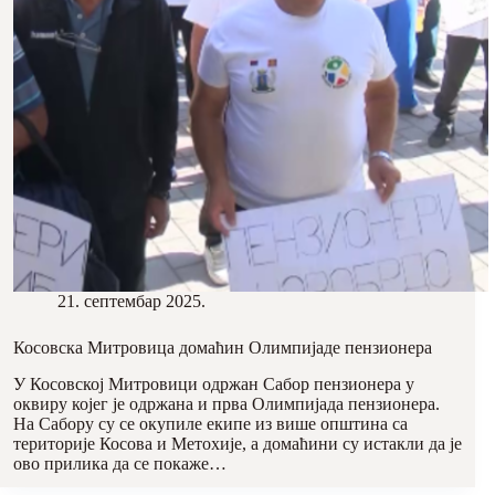
21. септембар 2025.
Косовска Митровица домаћин Олимпијаде пензионера
У Косовској Митровици одржан Сабор пензионера у
оквиру којег је одржана и прва Олимпијада пензионера.
На Сабору су се окупиле екипе из више општина са
територије Косова и Метохије, а домаћини су истакли да је
ово прилика да се покаже…