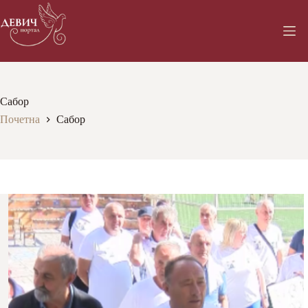
Skip
to
content
Сабор
Почетна
Сабор