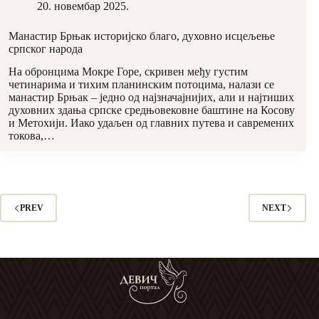
20. новембар 2025.
Манастир Брњак историјско благо, духовно исцељење
српског народа
На обронцима Мокре Горе, скривен међу густим
четинарима и тихим планинским потоцима, налази се
манастир Брњак – једно од најзначајнијих, али и најтиших
духовних здања српске средњовековне баштине на Косову
и Метохији. Иако удаљен од главних путева и савремених
токова,…
PREV
NEXT