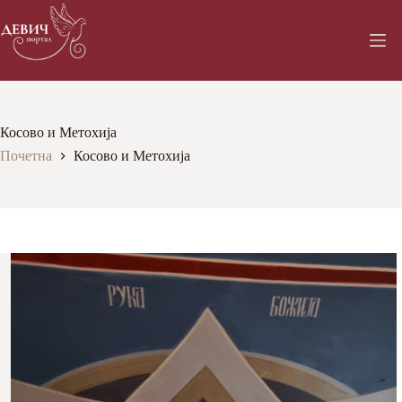
Skip
to
content
Косово и Метохија
Почетна
Косово и Метохија