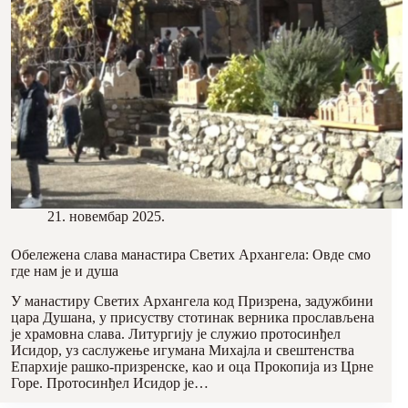
21. новембар 2025.
Обележена слава манастира Светих Архангела: Овде смо
где нам је и душа
У манастиру Светих Архангела код Призрена, задужбини
цара Душана, у присуству стотинак верника прослављена
је храмовна слава. Литургију је служио протосинђел
Исидор, уз саслужење игумана Михајла и свештенства
Епархије рашко-призренске, као и оца Прокопија из Црне
Горе. Протосинђел Исидор је…