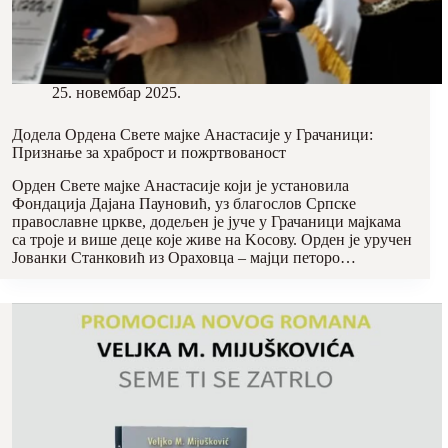
25. новембар 2025.
Додела Ордена Свете мајке Анастасије у Грачаници:
Признање за храброст и пожртвованост
Орден Свете мајке Анастасије који је установила
Фондација Дајана Пауновић, уз благослов Српске
православне цркве, додељен је јуче у Грачаници мајкама
са троје и више деце које живе на Kосову. Орден је уручен
Јованки Станковић из Ораховца – мајци петоро…