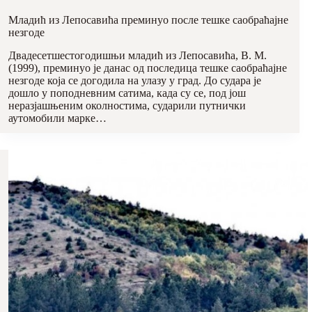
Младић из Лепосавића преминуо после тешке саобраћајне
незгоде
Двадесетшестогодишњи младић из Лепосавића, В. М.
(1999), преминуо је данас од последица тешке саобраћајне
незгоде која се догодила на улазу у град. До судара је
дошло у поподневним сатима, када су се, под још
неразјашњеним околностима, сударили путнички
аутомобили марке…