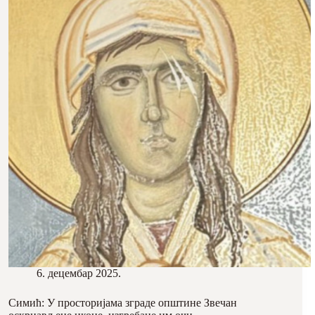
6. децембар 2025.
Симић: У просторијама зграде општине Звечан