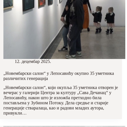
12. децембар 2025.
„Новембарски салон“ у Лепосавићу окупио 35 уметника
различитих генерација
„Новембарски салон“, који окупља 35 уметника отворен је
вечерас у галерији Центра за културу „Сава Дечанац“ у
Лепосавићу, након што је изложба претходно била
постављена у Зубином Потоку. Дела средње и старије
генерације стваралаца, као и радови младих аутора,
привукли…