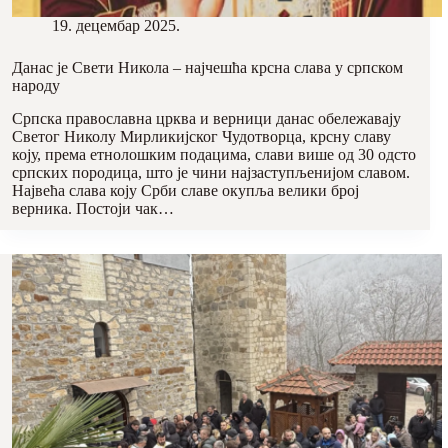
19. децембар 2025.
Данас је Свети Никола – најчешћа крсна слава у српском
народу
Српска православна црква и верници данас обележавају
Светог Николу Мирликијског Чудотворца, крсну славу
коју, према етнолошким подацима, слави више од 30 одсто
српских породица, што је чини најзаступљенијом славом.
Највећа слава коју Срби славе окупља велики број
верника. Постоји чак…