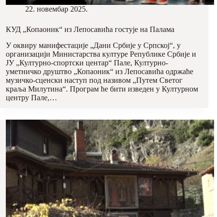
22. новембар 2025.
КУД „Копаоник“ из Лепосавића гостује на Палама
У оквиру манифестације „Дани Србије у Српској“, у
организацији Министарства културе Републике Србије и
ЈУ „Културно-спортски центар“ Пале, Културно-
уметничко друштво „Копаоник“ из Лепосавића одржаће
музичко-сценски наступ под називом „Путем Светог
краља Милутина“. Програм ће бити изведен у Културном
центру Пале,…