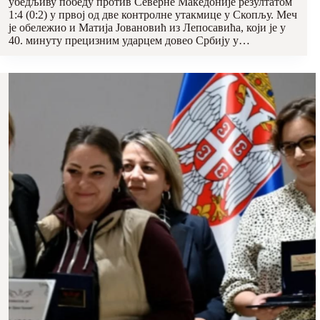
убедљиву победу против Северне Македоније резултатом
1:4 (0:2) у првој од две контролне утакмице у Скопљу. Меч
је обележио и Матија Јовановић из Лепосавића, који је у
40. минуту прецизним ударцем довео Србију у…