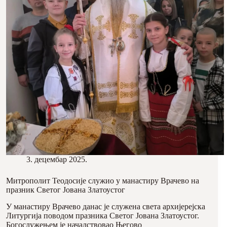
3. децембар 2025.
Митрополит Теодосије служио у манастиру Врачево на
празник Светог Јована Златоустог
У манастиру Врачево данас је служена света архијерејска
Литургија поводом празника Светог Јована Златоустог.
Богослужењем је началствовао Његово