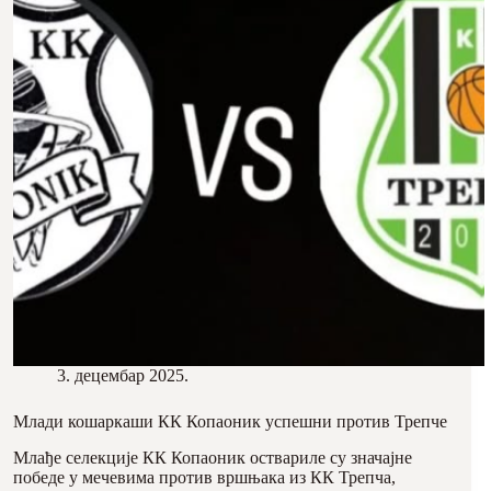
3. децембар 2025.
Млади кошаркаши КК Копаоник успешни против Трепче
Млађе селекције КК Копаоник оствариле су значајне
победе у мечевима против вршњака из КК Трепча,