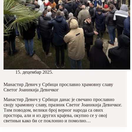
15. децембар 2025.
Манастир Девич у Србици прославио храмовну славу
Светог Јоаникија Девичког
Манастир Девич у Србици данас је свечано прославио
своју храмовну славу, празник Светог Јоаникија Девичког.
Тим поводом, велики број верног народа са ових
простора, али и из других крајева, окупио се у овој
светињи како би се поклонио и помолио…