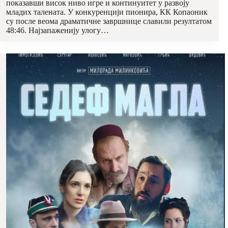
показавши висок ниво игре и континуитет у развоју
младих талената. У конкуренцији пионира, КК Копаоник
су после веома драматичне завршнице славили резултатом
48:46. Најзапаженију улогу…