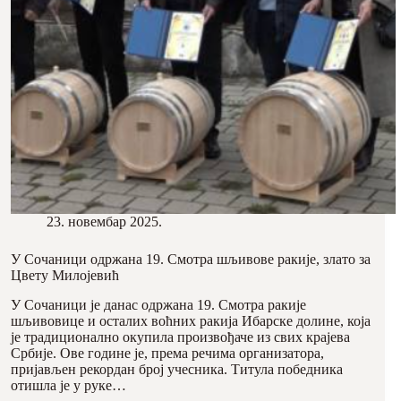
23. новембар 2025.
У Сочаници одржана 19. Смотра шљивове ракије, злато за
Цвету Милојевић
У Сочаници је данас одржана 19. Смотра ракије
шљивовице и осталих воћних ракија Ибарске долине, која
је традиционално окупила произвођаче из свих крајева
Србије. Ове године је, према речима организатора,
пријављен рекордан број учесника. Титула победника
отишла је у руке…