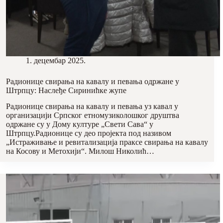
1. децембар 2025.
Радионице свирања на кавалу и певања одржане у
Штрпцу: Наслеђе Сиринићке жупе
Радионице свирања на кавалу и певања уз кавал у
организацији Српског етномузиколошког друштва
одржане су у Дому културе „Свети Сава“ у
Штрпцу.Радионице су део пројекта под називом
„Истраживање и ревитализација праксе свирања на кавалу
на Косову и Метохији“. Милош Николић…