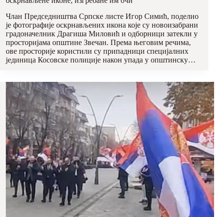
оскрнављене иконе, изгребане им очи
Члан Председништва Српске листе Игор Симић, поделио
је фотографије оскрнављених икона које су новоизабрани
градоначелник Драгиша Миловић и одборници затекли у
просторијама општине Звечан. Према његовим речима,
ове просторије користили су припадници специјалних
јединица Косовске полиције након упада у општинску…