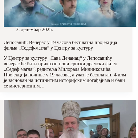
3. децембар 2025.
Лепосавић: Вечерас y 19 часова бесплатна пројекција
филма „Седеф-магла“ у Центру за културу
У Центру за културу „Сава Дечанац“ у Лепосавићу
вечерас ће бити приказан нови српски драмски филм
„Седеф-магла“, редитеља Милорада Милинковића.
Пројекција почиње у 19 часова, а улаз је бесплатан. Филм
је заснован на истинитим историјским догађајима и бави
се мистериозним…