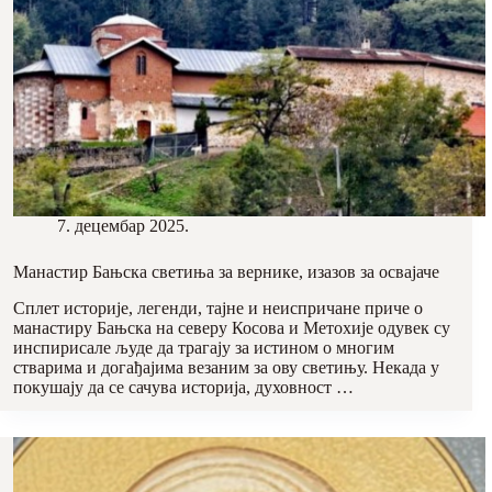
7. децембар 2025.
Манастир Бањска светиња за вернике, изазов за освајаче
Сплет историје, легенди, тајне и неиспричане приче о
манастиру Бањска на северу Косова и Метохије одувек су
инспирисале људе да трагају за истином о многим
стварима и догађајима везаним за ову светињу. Некада у
покушају да се сачува историја, духовност …