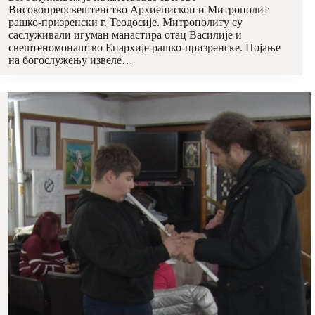
Високопреосвештенство Архиепископ и Митрополит
рашко-призренски г. Теодосије. Митрополиту су
саслуживали игуман манастира отац Василије и
свештеномонаштво Епархије рашко-призренске. Појање
на богослужењу извеле…