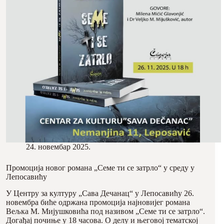
24. новембар 2025.
Промоција новог романа „Семе ти се затрло“ у среду у
Лепосавићу
У Центру за културу „Сава Дечанац“ у Лепосавићу 26.
новембра биће одржана промоција најновијег романа
Вељка М. Мијушковића под називом „Семе ти се затрло“.
Догађај почиње у 18 часова. О делу и његовој тематској