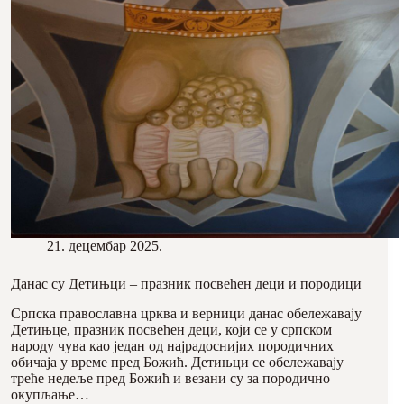
21. децембар 2025.
Данас су Детињци – празник посвећен деци и породици
Српска православна црква и верници данас обележавају
Детињце, празник посвећен деци, који се у српском
народу чува као један од најрадоснијих породичних
обичаја у време пред Божић. Детињци се обележавају
треће недеље пред Божић и везани су за породично
окупљање…