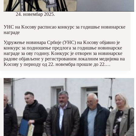
24. новембар 2025.
УНС на Kосову расписао конкурс за годишње новинарске
награде
Удружење новинара Србије (УНС) на Kосову објавио је
конкурс за подношење предлога за годишње новинарске
награде за ову годину. Kонкурс је отворен за новинарске
радове објављене у регистрованим локалним медијима на
Kосову у периоду од 22. новембра прошле до 22.…