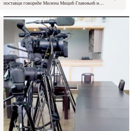
поставци говориће Милена Мицић Главоњић и…