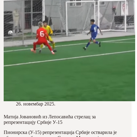
26. новембар 2025.
Матија Јовановић из Лепосавића стрелац за
репрезентацију Србије У-15
Пионирска (У-15) репрезентација Србије остварила је