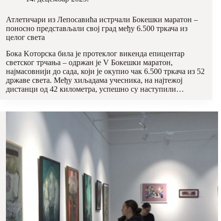
Атлетичари из Лепосавића истрчали Бокешки маратон –
поносно представљали свој град међу 6.500 тркача из
целог света
Бока Kоторска била је протеклог викенда епицентар
светског трчања – одржан је V Бокешки маратон,
најмасовнији до сада, који је окупио чак 6.500 тркача из 52
државе света. Међу хиљадама учесника, на најтежој
дистанци од 42 километра, успешно су наступили…