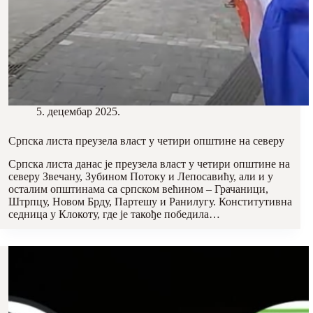
5. децембар 2025.
Српска листа преузела власт у четири општине на северу
Српска листа данас је преузела власт у четири општине на
северу Звечану, Зубином Потоку и Лепосавићу, али и у
осталим општинама са српском већином – Грачаници,
Штрпцу, Новом Брду, Партешу и Ранилугу. Конститутивна
седница у Клокоту, где је такође победила…