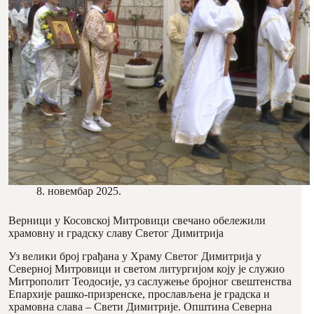
8. новембар 2025.
Верници у Косовској Митровици свечано обележили
храмовну и градску славу Светог Димитрија
Уз велики број грађана у Храму Светог Димитрија у
Северној Митровици и светом литургијом коју је служио
Митрополит Теодосије, уз саслужење бројног свештенства
Епархије рашко-призренске, прослављена је градска и
храмовна слава – Свети Димитрије. Општина Северна