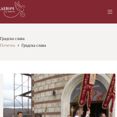
Skip
to
content
Градска слава
Почетна
Градска слава