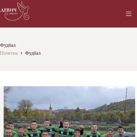
Skip
to
content
Фудбал
Почетна
Фудбал