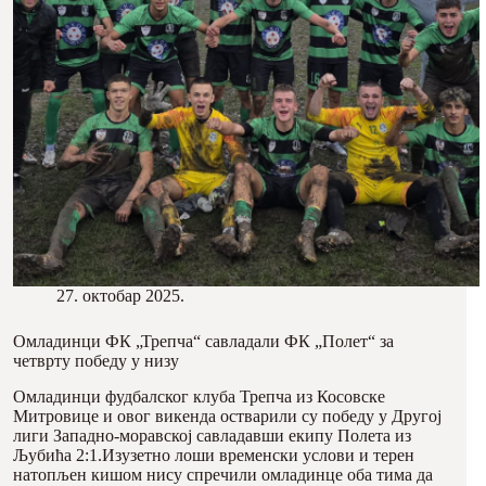
27. октобар 2025.
Омладинци ФК „Трепча“ савладали ФК „Полет“ за
четврту победу у низу
Омладинци фудбалског клуба Трепча из Косовске
Митровице и овог викенда остварили су победу у Другој
лиги Западно-моравској савладавши екипу Полета из
Љубића 2:1.Изузетно лоши временски услови и терен
натопљен кишом нису спречили омладинце оба тима да