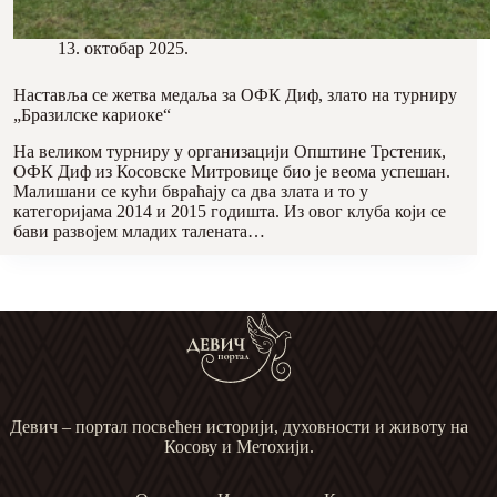
13. октобар 2025.
Наставља се жетва медаља за ОФК Диф, злато на турниру
„Бразилске кариоке“
На великом турниру у организацији Општине Трстеник,
ОФК Диф из Косовске Митровице био је веома успешан.
Малишани се кући бвраћају са два злата и то у
категоријама 2014 и 2015 годишта. Из овог клуба који се
бави развојем младих талената…
Девич – портал посвећен историји, духовности и животу на
Косову и Метохији.