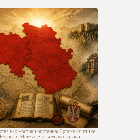
тва као мостови опстанка: Српске општине
 Косова и Метохије и њихови градови