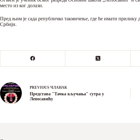
место из ког долази.
Пред њим је сада републичко такмичење, где ће имати прилику 
Србији.
PREVIOUS
ЧЛАНАК
Представа "Тачка кључања" сутра у
Лепосавићу