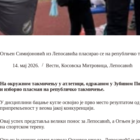
Огњен Симијоновић из Лепосавића пласирао се на републичко 
14. мај 2026.
Вести
,
Косовска Митровица
,
Лепосавић
На окружном такмичењу у атлетици, одржаном у Зубином Пот
и изборио пласман на републичко такмичење.
У дисциплини бацање кугле освојио је прво место резултатом од
припремљеност у веома јакој конкуренцији.
Овај успех представља велики понос за Лепосавић, а Огњен је јо
на спортском терену.
Огњен је ученик осмог разреда Основне школа „Лепосавић“ и св