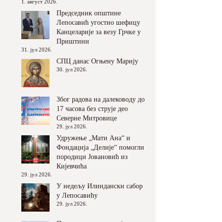
1. август 2026.
Председник општине
Лепосавић угостио шефицу
Канцеларије за везу Грчке у
Приштини
31. јул 2026.
СПЦ данас Огњену Марију
30. јул 2026.
Због радова на далеководу до
17 часова без струје део
Северне Митровице
29. јул 2026.
Удружење „Мати Ана“ и
Фондација „Делије“ помогли
породици Јовановић из
Кијевчића
29. јул 2026.
У недељу Илиндански сабор
у Лепосавићу
29. јул 2026.