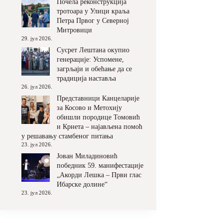
Почела реконструкција
тротоара у Улици краља
Петра Првог у Северној
Митровици
29. јул 2026.
Сусрет Лештана окупио
генерације: Успомене,
загрљаји и обећање да се
традиција наставља
26. јул 2026.
Представници Канцеларије
за Косово и Метохију
обишли породице Томовић
и Крнета – најављена помоћ
у решавању стамбеног питања
23. јул 2026.
Јован Миладиновић
победник 59. манифестације
„Акорди Лешка – Први глас
Ибарске долине“
23. јул 2026.