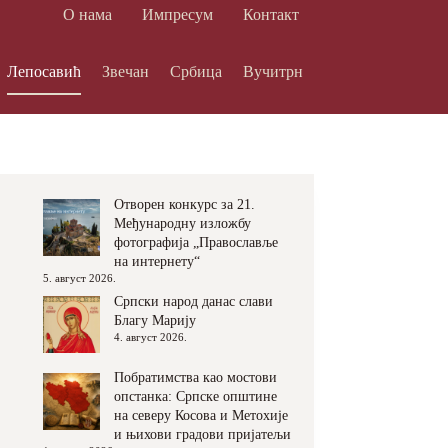
О нама
Импресум
Контакт
Лепосавић
Звечан
Србица
Вучитрн
Отворен конкурс за 21.
Међународну изложбу
фотографија „Православље
на интернету“
5. август 2026.
Српски народ данас слави
Благу Марију
4. август 2026.
Побратимства као мостови
опстанка: Српске општине
на северу Косова и Метохије
и њихови градови пријатељи