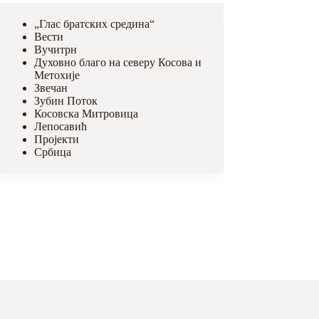
„Глас братских средина“
Вести
Вучитрн
Духовно благо на северу Косова и
Метохије
Звечан
Зубин Поток
Косовска Митровица
Лепосавић
Пројекти
Србица