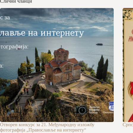
Слични чланци
Отворен конкурс за 21. Међународну изложбу
Српс
фотографија „Православље на интернету“