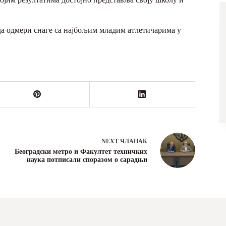
да одмери снаге са најбољим младим атлетичарима у
NEXT
ЧЛАНАК
Београдски метро и Факултет техничких
наука потписали споразом о сарадњи