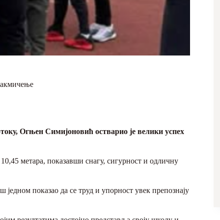
такмичење
оку, Огњен Симијоновић остварио је велики успех
 10,45 метара, показавши снагу, сигурност и одличну
ш једном показао да се труд и упорност увек препознају
ојим резултатима достојно представља своју школу и