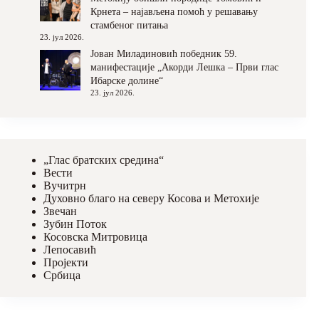
Крнета – најављена помоћ у решавању
стамбеног питања
23. јул 2026.
Јован Миладиновић победник 59.
манифестације „Акорди Лешка – Први глас
Ибарске долине“
23. јул 2026.
„Глас братских средина“
Вести
Вучитрн
Духовно благо на северу Косова и Метохије
Звечан
Зубин Поток
Косовска Митровица
Лепосавић
Пројекти
Србица