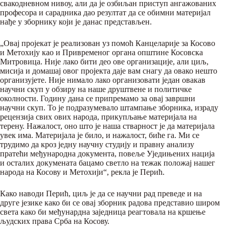
свакодневном нивоу, али да је озбиљан приступ ангажованих
професора и сарадника дао резултат да се обимни материјал
нађе у зборнику који је данас представљен.
„Овај пројекат је реализован уз помоћ Канцеларије за Косово
и Метохију као и Привременог органа општине Косовска
Митровица. Није лако бити део ове организације, али циљ,
мисија и домашај овог пројекта даје вам снагу да овако нешто
организујете. Није нимало лако организовати један овакав
научни скуп у обзиру на наше друштвене и политичке
околности. Годину дана се припремамо за овај завршни
научни скуп. То је подразумевало штампање зборника, израду
рецензија свих ових народа, прикупљање материјала на
терену. Нажалост, оно што је наша стварност је да материјала
увек има. Материјала је било, и нажалост, биће га. Ми се
трудимо да кроз једну научну студију и правну анализу
пратећи међународна документа, повеље Уједињених нација
и осталих докумената бацамо светло на тежак положај нашег
народа на Косову и Метохији“, рекла је Перић.
Како наводи Перић, циљ је да се научни рад преведе и на
друге језике како би се овај зборник радова представио широм
света како би међунардна заједница реагтовала на кршење
људских права Срба на Косову.