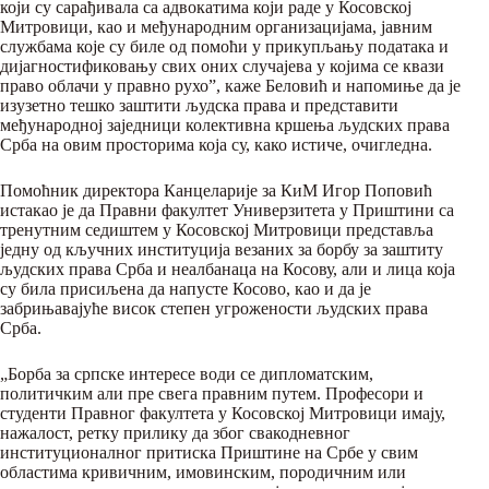
који су сарађивала са адвокатима који раде у Косовској
Митровици, као и међународним организацијама, јавним
службама које су биле од помоћи у прикупљању података и
дијагностификовању свих оних случајева у којима се квази
право облачи у правно рухо”, каже Беловић и напомиње да је
изузетно тешко заштити људска права и представити
међународној заједници колективна кршења људских права
Срба на овим просторима која су, како истиче, очигледна.
Помоћник директора Канцеларије за КиМ Игор Поповић
истакао је да Правни факултет Универзитета у Приштини са
тренутним седиштем у Косовској Митровици представља
једну од кључних институција везаних за борбу за заштиту
људских права Срба и неалбанаца на Косову, али и лица која
су била присиљена да напусте Косово, као и да је
забрињавајуће висок степен угрожености људских права
Срба.
„Борба за српске интересе води се дипломатским,
политичким али пре свега правним путем. Професори и
студенти Правног факултета у Косовској Митровици имају,
нажалост, ретку прилику да због свакодневног
институционалног притиска Приштине на Србе у свим
областима кривичним, имовинским, породичним или