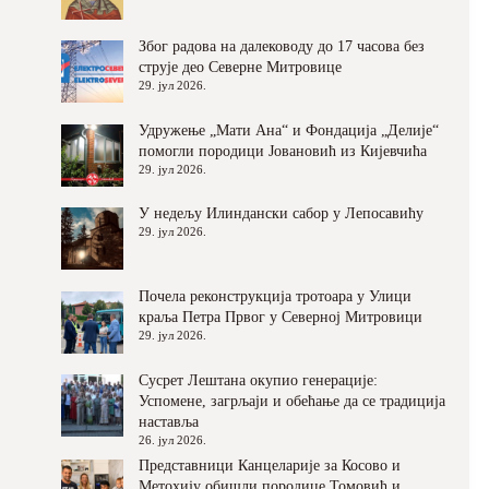
Због радова на далеководу до 17 часова без
струје део Северне Митровице
29. јул 2026.
Удружење „Мати Ана“ и Фондација „Делије“
помогли породици Јовановић из Кијевчића
29. јул 2026.
У недељу Илиндански сабор у Лепосавићу
29. јул 2026.
Почела реконструкција тротоара у Улици
краља Петра Првог у Северној Митровици
29. јул 2026.
Сусрет Лештана окупио генерације:
Успомене, загрљаји и обећање да се традиција
наставља
26. јул 2026.
Представници Канцеларије за Косово и
Метохију обишли породице Томовић и