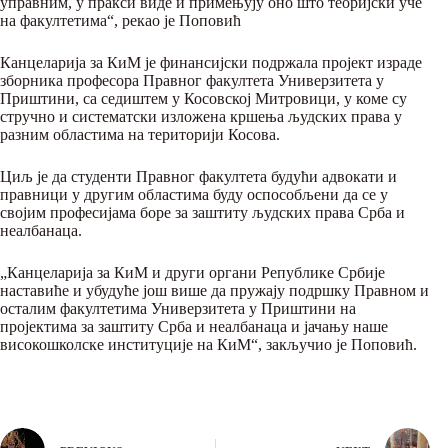
управним, у пракси виде и примењују оно што теоријски уче
на факултетима“, рекао је Поповић
Канцеларија за КиМ је финансијски подржала пројект израде
зборника професора Правног факултета Универзитета у
Приштини, са седиштем у Косовској Митровици, у коме су
стручно и систематски изложена кршења људских права у
разним областима на територији Косова.
Циљ је да студенти Правног факултета будући адвокати и
правници у другим областима буду оспособљени да се у
својим професијама боре за заштиту људских права Срба и
неалбанаца.
„Канцеларија за КиМ и други органи Републике Србије
наставиће и убудуће још више да пружају подршку Правном и
осталим факултетима Универзитета у Приштини на
пројектима за заштиту Срба и неалбанаца и јачању наше
високошколске институције на КиМ“, закључио је Поповић.