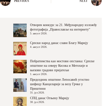
PREVIOUS
NEXT
Отворен конкурс за 21. Међународну изложбу
фотографија „Православље на интернету“
5. август 2026.
Српски народ данас слави Благу Марију
4. август 2026.
Побратимства као мостови опстанка: Српске
општине на северу Косова и Метохије и
њихови градови пријатељи
1. август 2026.
Председник општине Лепосавић угостио
шефицу Канцеларије за везу Грчке у
Приштини
31. јул 2026.
СПЦ данас Огњену Марију
30. јул 2026.