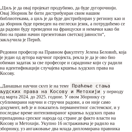
„Циљ је да овај пројекат продубимо, да буде дугорочнији.
Овај Зборник ће бити дистрибуиран свим нашим
библиотекама, а циљ је да буде дистрибуиран у региону као и
да зборник буде преведен на енглески језик, а потрудићемо се
да радови буду преведени на француски и немачки како би
био на прави начин презентован светској јавности“,
закључила је Перић.
Редовни професор на Правном факултету Јелена Беловић, која
је један од аутора научног пројекта, рекла је да је ово био
обиман задатак за све професоре и сараднике који су радили
на идентификацији случајева кршења људских права на
Косову.
Праћење стања
„Данашњи научни скуп је на тему
људских права на Косову и Метохији
у периоду
од марта 2024. до 2025. године. У овом Зборнику су
сублимирани научни и стручни радови, а он није само
доцумент, већ је и показатељ перманентног системског, и у
последње време интензивираног кршења људских права
припадника српског народа од стране де факто власти на
Косову и Метохији. Укупно 16 истраживача је радило на
зборнику, уз ангажовање два млада дипломирана правника