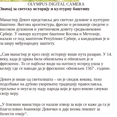
OLYMPUS DIGITAL CAMERA
Значај за светску историју и културну баштину
Манастир Девич представља део светске духовне и културне
баштине. Његова архитектура, фреске и реликвије сведоче о
високом духовном и уметничком домету средњовековне
Србије. У оквиру културне баштине Косова и Метохије,
налази се под заштитом Републике Србије, а кандидован је и
за ширу међународну заштиту.
„Сам манастир је кроз своју историју више пута разаран. У 14.
веку, када је црква била обновљена и обновљен је и
фрескопис. То се најбоље види на натпису испред улаза у
келију где се наводи да је фрескопис обновљен 1567 . године.
Девич је више од светилишта – он је сведок векова, тихо
подсећање на дубоко укорењену традицију православља,
трпљење и неугаслу наду народа који је кроз векове сачувао
своју веру.
„У близини манастира се налази извор за који се каже да га је
благословио Јоаникије Девички и даје веома лековит за
болести очију“.