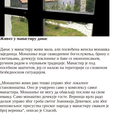
Живот у манастиру данас
Данас у манастиру живи мала, али посвећена женска монашка
заједница. Монахиње воде свакодневне богослужења, брину о
светињама, дочекују поклонике и баве се иконописањем,
ручним радом и очувањем традиције. Манастир је под
посебном заштитом, јер се налази на територији са сложеном
безбедносном ситуацијом.
„Монаштво живи јако тешко управо због локалног
становништва. Оно је учаурено само у комплексу самог
манастира. Монахиње не могу да обављају послове на свом
имању. Само монаштво дочекује госте. Верници врло радо
долазе управо због гроба светог Јоаникија Девичког, али због
непожељног присуства српског народа у манастиру смањен је
број верника“, описао је Спасић.