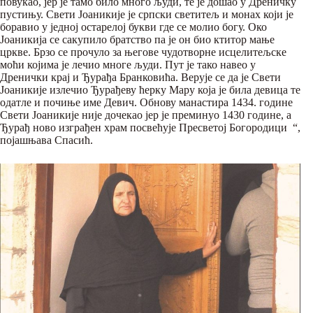
повукао, јер је тамо било много људи, те је дошао у Дреничку
пустињу. Свети Јоаникије је српски светитељ и монах који је
боравио у једној остарелој букви где се молио богу. Око
Јоаникија се сакупило братство па је он био ктитор мање
цркве. Брзо се прочуло за његове чудотворне исцелитељске
моћи којима је лечио многе људи. Пут је тако навео у
Дренички крај и Ђурађа Бранковића. Верује се да је Свети
Јоаникије излечио Ђурађеву ћерку Мару која је била девица те
одатле и почиње име Девич. Обнову манастира 1434. године
Свети Јоаникије није дочекао јер је преминуо 1430 године, а
Ђурађ ново изграђен храм посвећује Пресветој Богородици “,
појашњава Спасић.