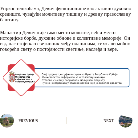
Упркос тешкоћама, Девич функционише као активно духовно
средиште, чувајући молитвену тишину и древну православну
баштину.
Манастир Девич није само место молитве, већ и место
историјске борбе, духовне обнове и колективне меморије. Он
и данас стоји као светионик међу планинама, тихо али моћно
говорећи свету о постојаности светиње, наслеђа и вере.
PREVIOUS
NEXT