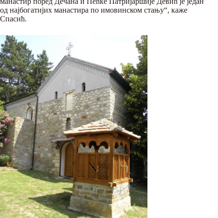
манастир поред Дечана и Пећке Патријаршије Девић је један
од најбогатијих манастира по имовинском стању“, каже
Спасић.