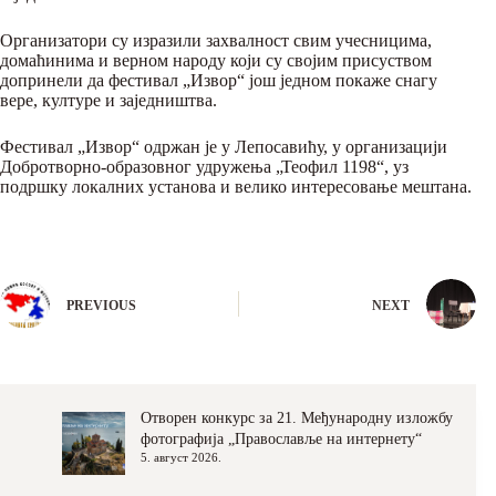
Организатори су изразили захвалност свим учесницима,
домаћинима и верном народу који су својим присуством
допринели да фестивал „Извор“ још једном покаже снагу
вере, културе и заједништва.
Фестивал „Извор“ одржан је у Лепосавићу, у организацији
Добротворно-образовног удружења „Теофил 1198“, уз
подршку локалних установа и велико интересовање мештана.
PREVIOUS
NEXT
Отворен конкурс за 21. Међународну изложбу
фотографија „Православље на интернету“
5. август 2026.