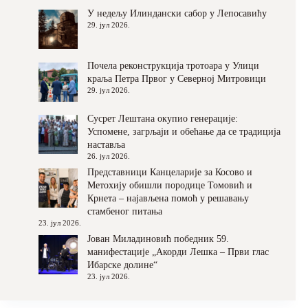
У недељу Илиндански сабор у Лепосавићу
29. јул 2026.
Почела реконструкција тротоара у Улици
краља Петра Првог у Северној Митровици
29. јул 2026.
Сусрет Лештана окупио генерације:
Успомене, загрљаји и обећање да се традиција
наставља
26. јул 2026.
Представници Канцеларије за Косово и
Метохију обишли породице Томовић и
Крнета – најављена помоћ у решавању
стамбеног питања
23. јул 2026.
Јован Миладиновић победник 59.
манифестације „Акорди Лешка – Први глас
Ибарске долине“
23. јул 2026.