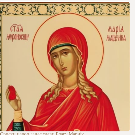
Српски народ данас слави Благу Марију