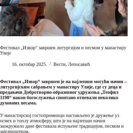
Фестивал „Извор“ завршен литургијом и песмом у манастиру
Улије
16. октобар 2025.
Вести
,
Лепосавић
Фестивал „Извор“ завршен је на најлепши могући начин –
литургијским сабрањем у манастиру Улије, где су деца и
предавачи Добротворно-образовног удружења „Теофил
1198“ након богослужења спонтано отпевали неколико
духовних песама.
У манастирској гостопримници настављено је дружење уз
осмех и топлу атмосферу, што је на најлепши начин
заокружило дане фестивала испуњене традицијом, песмом и
заједништвом.