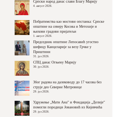
Српски народ данас слави Благу Марију
4. август 2026.
Побратимства као мостови опстанка: Српске
општине на северу Косова и Метохије и
њихови градови пријатељи
1. август 2026.
Председник општине Лепосавић угостио
шефицу Канцеларије за везу Грчке у
Приштини
31. јул 2026.
СПЦ данас Огњену Марију
30. јул 2026.
Због радова на далеководу до 17 часова без
струје део Северне Митровице
29. јул 2026.
Удружење „Мати Ана“ и Фондација „Делије“
помогли породици Јовановић из Кијевчића
29. јул 2026.